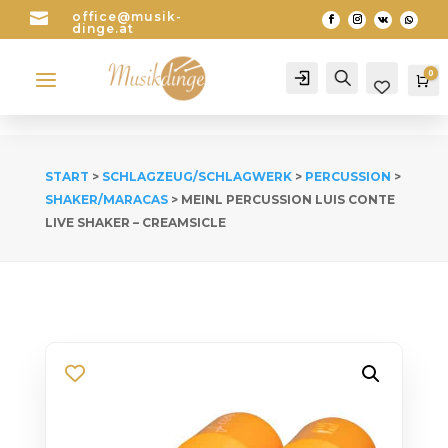

office@musik-
dinge.at
a
0
Account
Search
Wa
START
>
SCHLAGZEUG/SCHLAGWERK
>
PERCUSSION
>
SHAKER/MARACAS
> MEINL PERCUSSION LUIS CONTE
LIVE SHAKER – CREAMSICLE