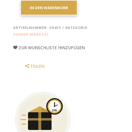
IN DEN WARENKORB
MEINL
PERCUSSION
LUIS
ARTIKELNUMMER:
SH4CS
KATEGORIE:
CONTE
SHAKER/MARACAS
LIVE
SHAKER
ZUR WUNSCHLISTE HINZUFÜGEN
-
CREAMSICLE
MENGE
TEILEN