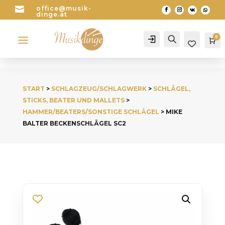

office@musik-
dinge.at
a
0
Account
Search
Wa
START
>
SCHLAGZEUG/SCHLAGWERK
>
SCHLÄGEL,
STICKS, BEATER UND MALLETS
>
HAMMER/BEATERS/SONSTIGE SCHLÄGEL
> MIKE
BALTER BECKENSCHLÄGEL SC2