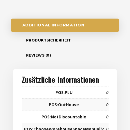
ADDITIONAL INFORMATION
PRODUKTSICHERHEIT
REVIEWS (0)
Zusätzliche Informationen
POS:PLU
0
POS:OutHouse
0
POS:NotDiscountable
0
POS:ChooseWarehouseSpaceManually
0