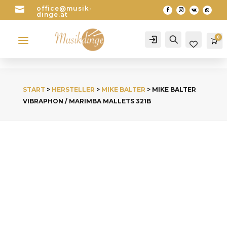

office@musik-
dinge.at
a
0
Account
Search
Wa
START
>
HERSTELLER
>
MIKE BALTER
> MIKE BALTER
VIBRAPHON / MARIMBA MALLETS 321B