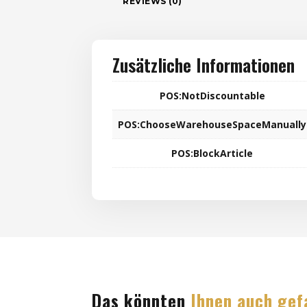
REVIEWS (0)
Zusätzliche Informationen
POS:NotDiscountable
POS:ChooseWarehouseSpaceManually
POS:BlockArticle
Das könnten
Ihnen auch gef