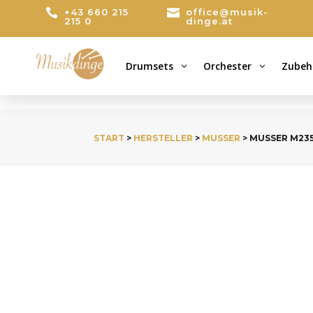

+43 660 215

office@musik-
215 0
dinge.at
Drumsets
Orchester
Zubeh
3
3
START
>
HERSTELLER
>
MUSSER
> MUSSER M23