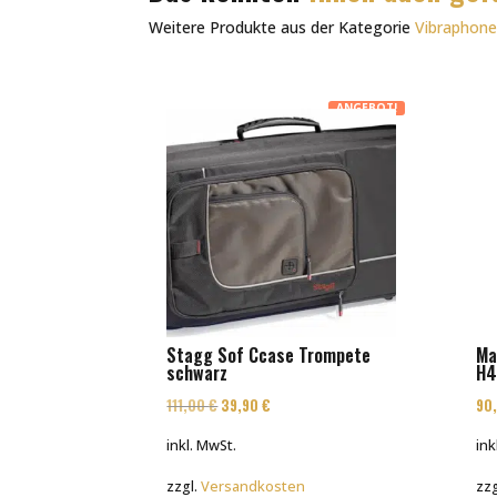
Weitere Produkte aus der Kategorie
Vibraphon
ANGEBOT!
Stagg Sof Ccase Trompete
Ma
schwarz
H4
Ursprünglicher
Aktueller
111,00
€
39,90
€
90
Preis
Preis
inkl. MwSt.
ink
war:
ist:
zzgl.
Versandkosten
zzg
111,00 €
39,90 €.