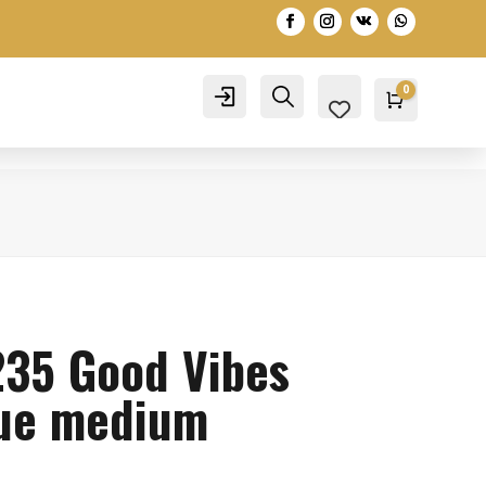
0
Account
Search
Warenko
0,00
€
35 Good Vibes
lue medium