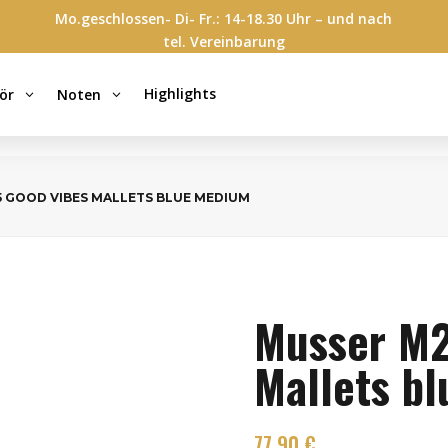
Mo.geschlossen- Di- Fr.: 14-18.30 Uhr – und nach
tel. Vereinbarung
Highlights
ör
Noten
3
3
5 GOOD VIBES MALLETS BLUE MEDIUM
Musser M2
Mallets b
77,90
€