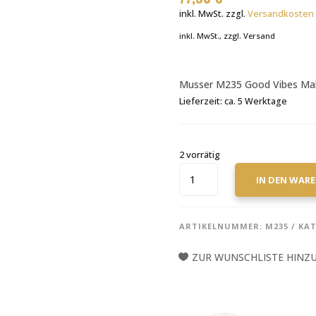
inkl. MwSt.
zzgl.
Versandkosten
inkl. MwSt., zzgl. Versand
Musser M235 Good Vibes Mal
Lieferzeit:
ca. 5 Werktage
2 vorrätig
MUSSER
IN DEN WAR
M235
GOOD
VIBES
ARTIKELNUMMER:
M235
KAT
MALLETS
BLUE
ZUR WUNSCHLISTE HINZ
MEDIUM
MENGE