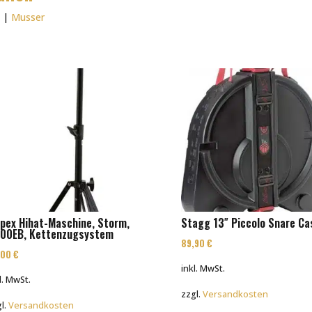
e
|
Musser
pex Hihat-Maschine, Storm,
Stagg 13″ Piccolo Snare Ca
00EB, Kettenzugsystem
89,90
€
,00
€
inkl. MwSt.
l. MwSt.
zzgl.
Versandkosten
l.
Versandkosten