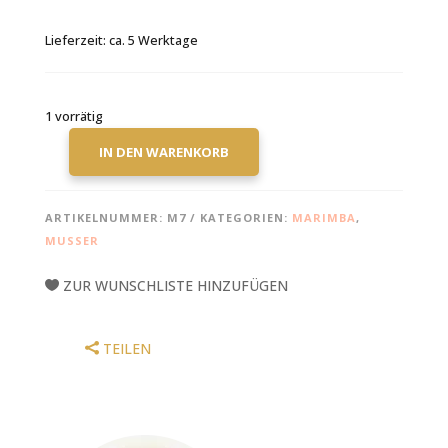
Lieferzeit:
ca. 5 Werktage
1 vorrätig
IN DEN WARENKORB
MUSSER
M7
HARD
ARTIKELNUMMER:
M7
KATEGORIEN:
MARIMBA
,
YARN
MUSSER
MARIMBA
MALLETS,
ZUR WUNSCHLISTE HINZUFÜGEN
2-
STEP
MALLETS
TEILEN
MENGE