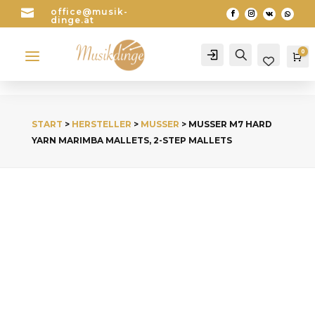

office@musik-
dinge.at
a
0
Account
Search
Wa
START
>
HERSTELLER
>
MUSSER
> MUSSER M7 HARD
YARN MARIMBA MALLETS, 2-STEP MALLETS