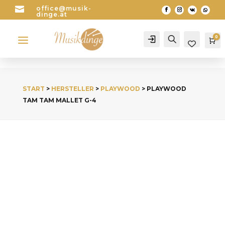

office@musik-
dinge.at
a
0
Account
Search
Wa
START
>
HERSTELLER
>
PLAYWOOD
> PLAYWOOD
TAM TAM MALLET G-4