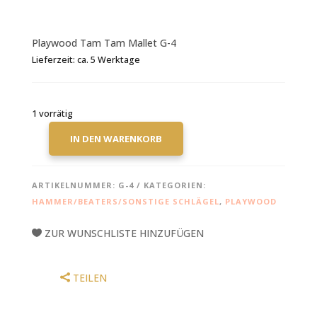
Playwood Tam Tam Mallet G-4
Lieferzeit:
ca. 5 Werktage
1 vorrätig
IN DEN WARENKORB
PLAYWOOD
TAM
TAM
ARTIKELNUMMER:
G-4
KATEGORIEN:
MALLET
HAMMER/BEATERS/SONSTIGE SCHLÄGEL
,
PLAYWOOD
G-
4
ZUR WUNSCHLISTE HINZUFÜGEN
MENGE
TEILEN