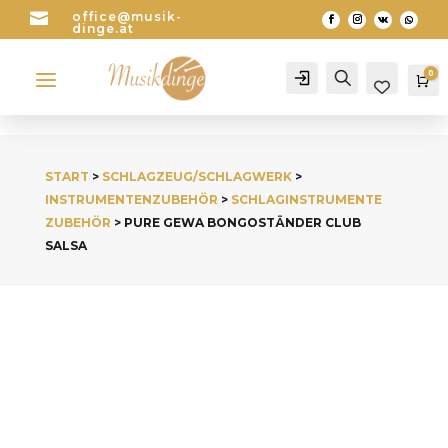

office@musik-
dinge.at
a
0
Account
Search
Wa
START
>
SCHLAGZEUG/SCHLAGWERK
>
INSTRUMENTENZUBEHÖR
>
SCHLAGINSTRUMENTE
ZUBEHÖR
> PURE GEWA BONGOSTÄNDER CLUB
SALSA