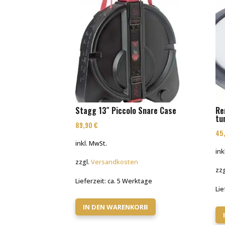
Stagg 13″ Piccolo Snare Case
Re
tu
89,90
€
45
inkl. MwSt.
ink
zzgl.
Versandkosten
zzg
Lieferzeit:
ca. 5 Werktage
Lie
IN DEN WARENKORB