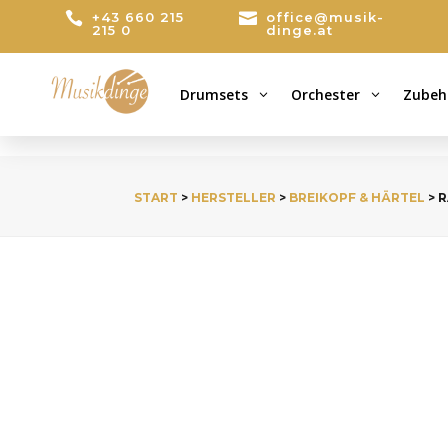

+43 660 215

office@musik-
215 0
dinge.at
Drumsets
Orchester
Zubeh
3
3
START
>
HERSTELLER
>
BREIKOPF & HÄRTEL
> 