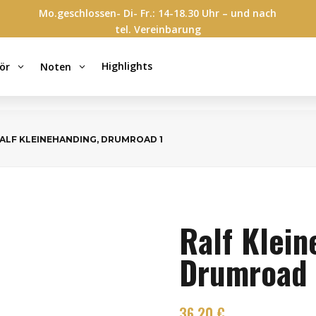
Mo.geschlossen- Di- Fr.: 14-18.30 Uhr – und nach
tel. Vereinbarung
Highlights
ör
Noten
3
3
RALF KLEINEHANDING, DRUMROAD 1
Ralf Klein
Drumroad 
36,20
€