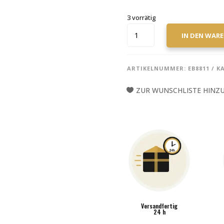
3 vorrätig
RALF
IN DEN WAR
KLEINEHANDING,
DRUMROAD
1
ARTIKELNUMMER:
EB8811
K
MENGE
ZUR WUNSCHLISTE HINZ
Versandfertig
24 h