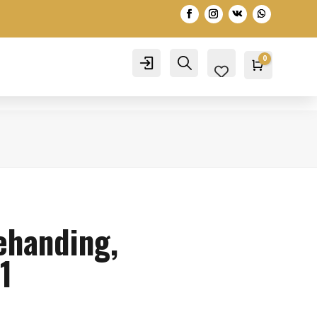
0
Account
Search
Warenko
0,00
€
ehanding,
1