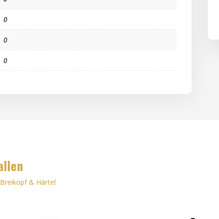
0
0
0
allen
|
Breikopf & Härtel