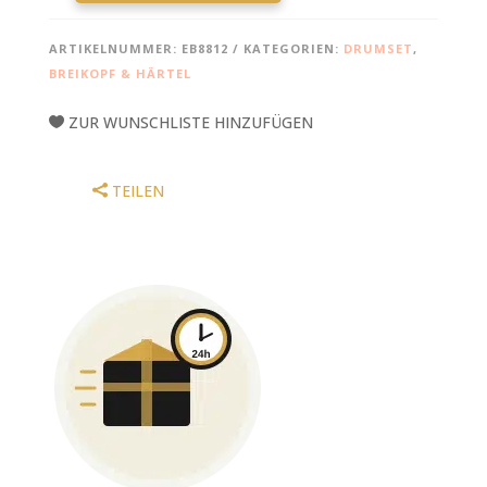
KLEINEHANDING,
DRUMROAD
ARTIKELNUMMER:
EB8812
KATEGORIEN:
DRUMSET
,
2
BREIKOPF & HÄRTEL
MENGE
ZUR WUNSCHLISTE HINZUFÜGEN
TEILEN