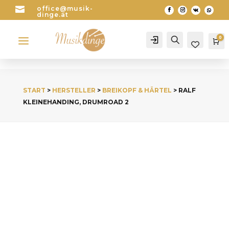

office@musik-
dinge.at
a
0
Account
Search
Wa
START
>
HERSTELLER
>
BREIKOPF & HÄRTEL
> RALF
KLEINEHANDING, DRUMROAD 2