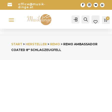

office@musik-
dinge.at
a
0
Account
Search
Wa
START
>
HERSTELLER
>
REMO
> REMO AMBASSADOR
COATED 8″ SCHLAGZEUGFELL