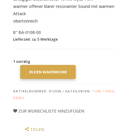
warmer offener klarer resonanter Sound mit warmen
Attack
obertonreich
8″ BA-0108-00
Lieferzeit:
ca. 5 Werktage
1 vorrätig
IN DEN WARENKORB
REMO
AMBASSADOR
COATED
ARTIKELNUMMER:
812308
KATEGORIEN:
TOM-TOMS
,
8"
REMO
SCHLAGZEUGFELL
MENGE
ZUR WUNSCHLISTE HINZUFÜGEN
TEILEN