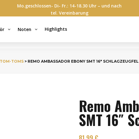
Mo.geschlossen- Di- Fr.: 14-18.30 Uhr – und nach
tel. Vereinbarung
Highlights
ör
Noten
3
3
TOM-TOMS
> REMO AMBASSADOR EBONY SMT 16″ SCHLAGZEUGFEL
Remo Amb
SMT 16″ S
81,99
€