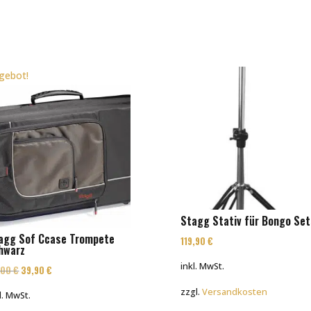
s
gebot!
Stagg Stativ für Bongo Se
agg Sof Ccase Trompete
119,90
€
hwarz
inkl. MwSt.
Ursprünglicher
Aktueller
1,00
€
39,90
€
Preis
Preis
zzgl.
Versandkosten
l. MwSt.
war:
ist: