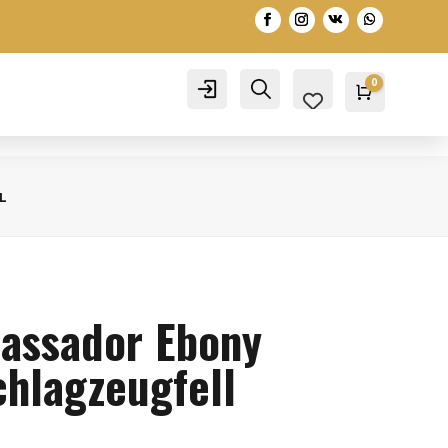
0
Account
Search
Warenko
0,00
€
L
assador Ebony
chlagzeugfell