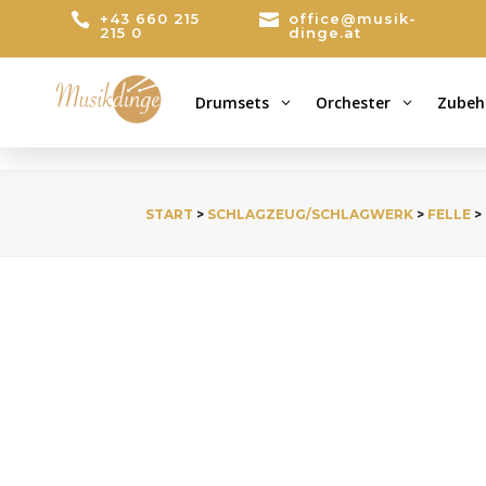

+43 660 215

office@musik-
215 0
dinge.at
Drumsets
Orchester
Zubeh
3
3
START
>
SCHLAGZEUG/SCHLAGWERK
>
FELLE
>