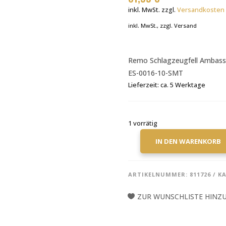
inkl. MwSt.
zzgl.
Versandkosten
inkl. MwSt., zzgl. Versand
Remo Schlagzeugfell Ambass
ES-0016-10-SMT
Lieferzeit:
ca. 5 Werktage
1 vorrätig
IN DEN WARENKORB
REMO
AMBASSADOR
EBONY
ARTIKELNUMMER:
811726
KA
SMT
16"
ZUR WUNSCHLISTE HINZ
SCHLAGZEUGFELL
MENGE