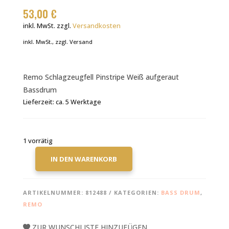
53,00
€
inkl. MwSt.
zzgl.
Versandkosten
inkl. MwSt., zzgl. Versand
Remo Schlagzeugfell Pinstripe Weiß aufgeraut
Bassdrum
Lieferzeit:
ca. 5 Werktage
1 vorrätig
IN DEN WARENKORB
REMO
PINSTRIPE
COATED
ARTIKELNUMMER:
812488
KATEGORIEN:
BASS DRUM
,
18"
REMO
BASS
DRUM
ZUR WUNSCHLISTE HINZUFÜGEN