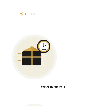
FELL
PS-
1118-
TEILEN
00
MENGE
Versandfertig 24 h