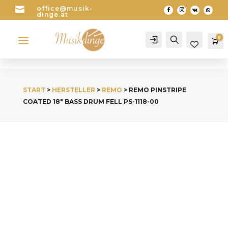

office@musik-
dinge.at
a
0
Account
Search
Wa
START
>
HERSTELLER
>
REMO
> REMO PINSTRIPE
COATED 18″ BASS DRUM FELL PS-1118-00