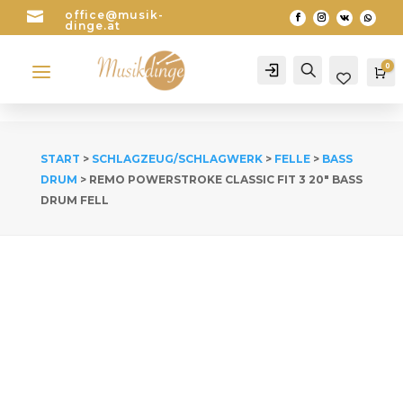

office@musik-
dinge.at
a
0
Account
Search
Wa
START
>
SCHLAGZEUG/SCHLAGWERK
>
FELLE
>
BASS
DRUM
> REMO POWERSTROKE CLASSIC FIT 3 20″ BASS
DRUM FELL