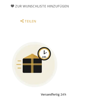
3
ZUR WUNSCHLISTE HINZUFÜGEN
20"
BASS
DRUM
TEILEN
FELL
MENGE
Versandfertig 24 h