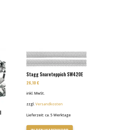
Stagg Snareteppich SW420E
26,10
€
inkl. MwSt.
zzgl.
Versandkosten
l
Lieferzeit:
ca. 5 Werktage
IN DEN WARENKORB