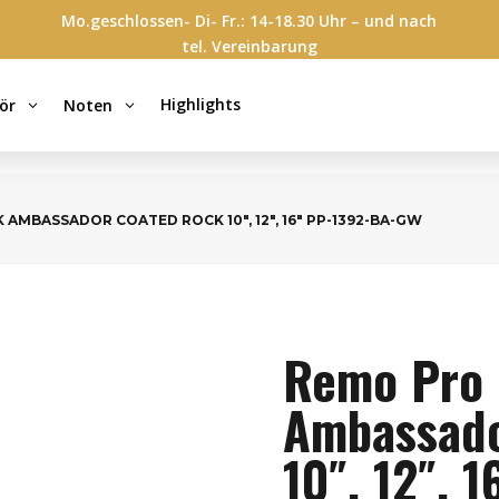
Mo.geschlossen- Di- Fr.: 14-18.30 Uhr – und nach
tel. Vereinbarung
Highlights
ör
Noten
3
3
 AMBASSADOR COATED ROCK 10″, 12″, 16″ PP-1392-BA-GW
Remo Pro
Ambassado
10″, 12″, 