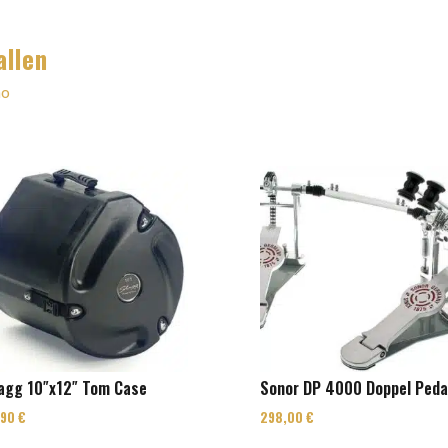
allen
mo
agg 10″x12″ Tom Case
Sonor DP 4000 Doppel Peda
,90
€
298,00
€