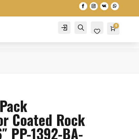
0
Account
Search
Warenko
0,00
€
 Pack
r Coated Rock
16″ PP-1392-BA-