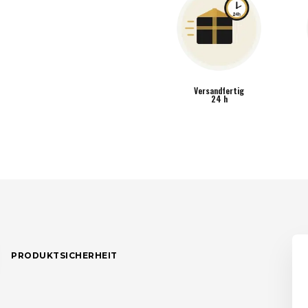
1392-
BA-
GW
MENGE
Versandfertig
24 h
PRODUKTSICHERHEIT