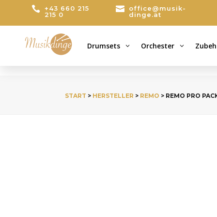

+43 660 215

office@musik-
215 0
dinge.at
Drumsets
Orchester
Zubeh
3
3
START
>
HERSTELLER
>
REMO
> REMO PRO PACK