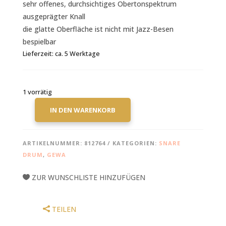
sehr offenes, durchsichtiges Obertonspektrum
ausgeprägter Knall
die glatte Oberfläche ist nicht mit Jazz-Besen
bespielbar
Lieferzeit:
ca. 5 Werktage
1 vorrätig
IN DEN WARENKORB
REMO
VINTAGE
CLEAR
ARTIKELNUMMER:
812764
KATEGORIEN:
SNARE
14"
DRUM
,
GEWA
SCHLAGZEUGFELL
VE-
ZUR WUNSCHLISTE HINZUFÜGEN
0314-
00
MENGE
TEILEN