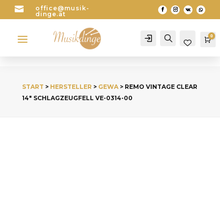

office@musik-
dinge.at
a
0
Account
Search
Wa
START
>
HERSTELLER
>
GEWA
> REMO VINTAGE CLEAR
14″ SCHLAGZEUGFELL VE-0314-00