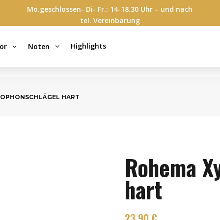
Mo.geschlossen- Di- Fr.: 14-18.30 Uhr – und nach
tel. Vereinbarung
Highlights
ör
Noten
3
3
LOPHONSCHLÄGEL HART
Rohema Xy
hart
23,90
€