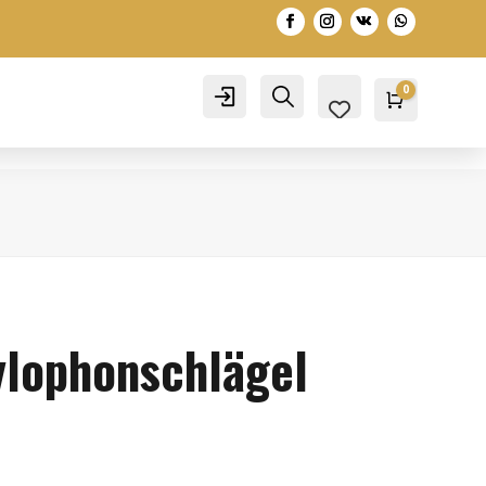
0
Account
Search
Warenko
0,00
€
lophonschlägel