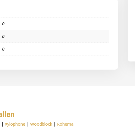
0
0
0
allen
e
|
Xylophone
|
Woodblock
|
Rohema