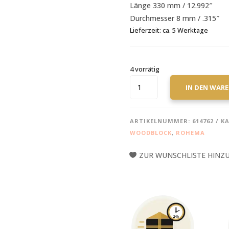
Länge 330 mm / 12.992″
Durchmesser 8 mm / .315″
Lieferzeit:
ca. 5 Werktage
4 vorrätig
ROHEMA
IN DEN WAR
XYLOPHONSCHLÄGEL
HART
MENGE
ARTIKELNUMMER:
614762
K
WOODBLOCK
,
ROHEMA
ZUR WUNSCHLISTE HINZ