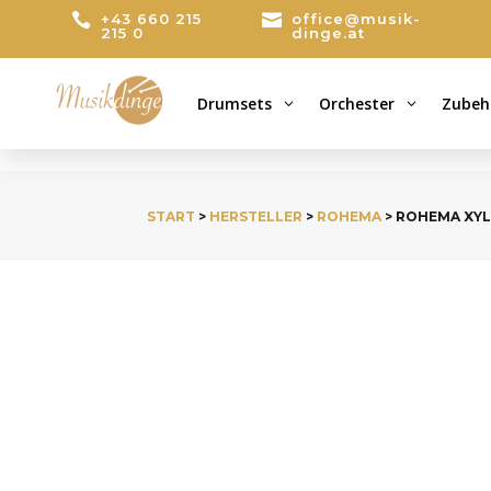

+43 660 215

office@musik-
215 0
dinge.at
Drumsets
Orchester
Zubeh
3
3
START
>
HERSTELLER
>
ROHEMA
> ROHEMA XY