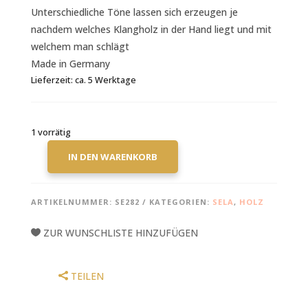
Unterschiedliche Töne lassen sich erzeugen je
nachdem welches Klangholz in der Hand liegt und mit
welchem man schlägt
Made in Germany
Lieferzeit:
ca. 5 Werktage
1 vorrätig
IN DEN WARENKORB
SELA
2-
TONE
ARTIKELNUMMER:
SE282
KATEGORIEN:
SELA
,
HOLZ
CLAVES
20
ZUR WUNSCHLISTE HINZUFÜGEN
ACACIA
MENGE
TEILEN