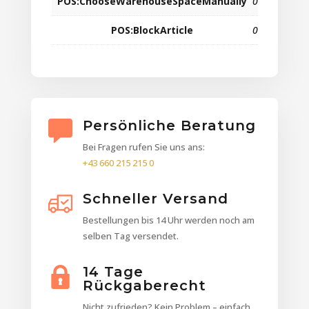
POS:ChooseWarehouseSpaceManually
0
POS:BlockArticle
0
Persönliche Beratung
Bei Fragen rufen Sie uns ans:
+43 660 215 215 0
Schneller Versand
Bestellungen bis 14 Uhr werden noch am
selben Tag versendet.
14 Tage
Rückgaberecht
Nicht zufrieden? Kein Problem – einfach