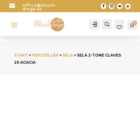

office@musik-
dinge.at
a
0
Account
Search
Wa
START
>
HERSTELLER
>
SELA
> SELA 2-TONE CLAVES
20 ACACIA