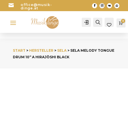

office@musik-
dinge.at
a
0
Account
Search
Wa
START
>
HERSTELLER
>
SELA
> SELA MELODY TONGUE
DRUM 10“ A HIRAJŌSHI BLACK