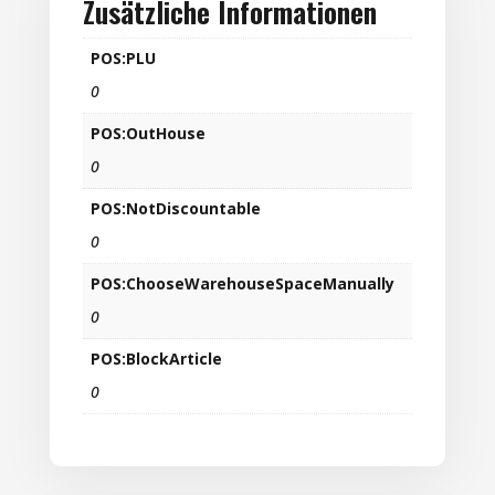
Zusätzliche Informationen
POS:PLU
0
POS:OutHouse
0
POS:NotDiscountable
0
POS:ChooseWarehouseSpaceManually
0
POS:BlockArticle
0