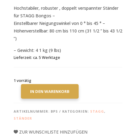
Hochstabiler, robuster , doppelt verspannter Ständer
für STAGG Bongos –
Einstellbarer Neigungswinkel von 0 ° bis 45 ° –
Höhenverstellbar: 80 cm bis 110 cm (31 1/2 ” bis 43 1/2
”)
– Gewicht: 4 1 kg (9 lbs)
Lieferzeit:
ca. 5 Werktage
1 vorrätig
IN DEN WARENKORB
STAGG
STATIV
FÜR
ARTIKELNUMMER:
BPS
KATEGORIEN:
STAGG
,
BONGO
STÄNDER
SETS
MENGE
ZUR WUNSCHLISTE HINZUFÜGEN