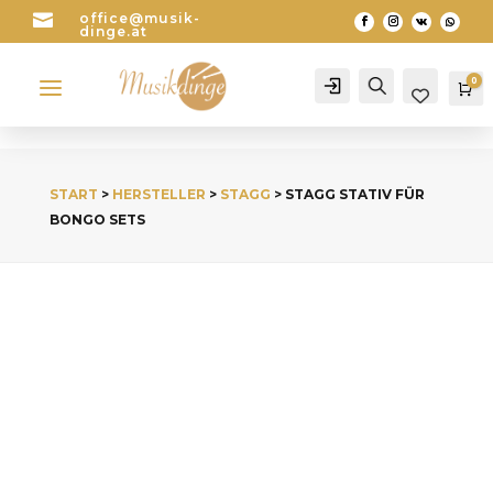

office@musik-
dinge.at
a
0
Account
Search
Wa
START
>
HERSTELLER
>
STAGG
> STAGG STATIV FÜR
BONGO SETS