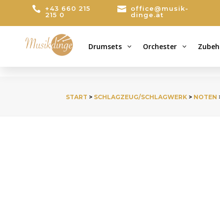

+43 660 215

office@musik-
215 0
dinge.at
Drumsets
Orchester
Zubeh
3
3
START
>
SCHLAGZEUG/SCHLAGWERK
>
NOTEN