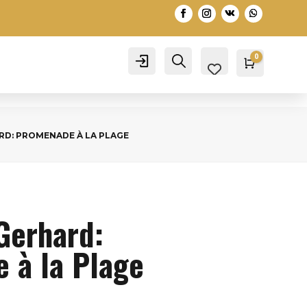
0
Account
Search
Warenko
0,00
€
RD: PROMENADE À LA PLAGE
Gerhard:
 à la Plage