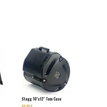
Stagg 10″x12″ Tom Case
59,90
€