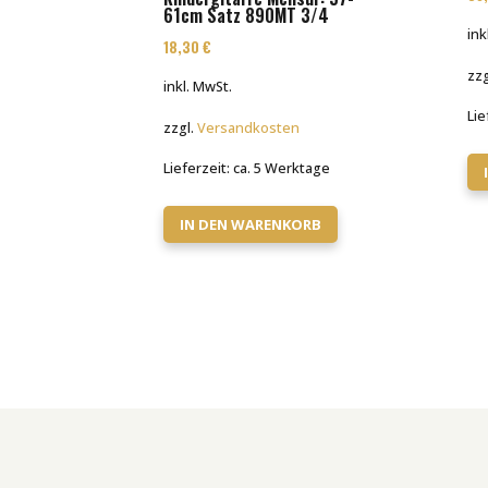
61cm Satz 890MT 3/4
ink
18,30
€
zzg
inkl. MwSt.
Lie
zzgl.
Versandkosten
Lieferzeit:
ca. 5 Werktage
IN DEN WARENKORB