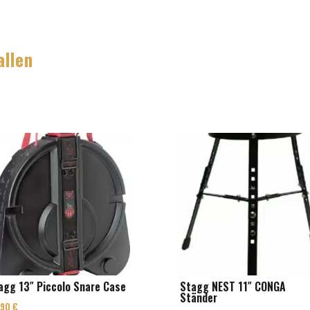
allen
agg 13″ Piccolo Snare Case
Stagg NEST 11″ CONGA
Ständer
,90
€