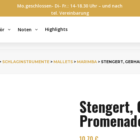
Mo.geschlossen- Di- Fr.: 14-18.30 Uhr – und nach
tel. Vereinbarung
Highlights
ör
Noten
3
3
>
SCHLAGINSTRUMENTE
>
MALLETS
>
MARIMBA
> STENGERT, GERHA
Stengert, 
Promenade
10,70
€