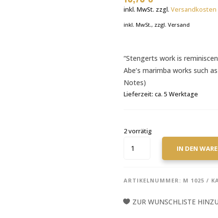
inkl. MwSt.
zzgl.
Versandkosten
inkl. MwSt., zzgl. Versand
“Stengerts work is reminiscen
Abe’s marimba works such as 
Notes)
Lieferzeit:
ca. 5 Werktage
2 vorrätig
STENGERT,
IN DEN WAR
GERHARD:
PROMENADE
À
ARTIKELNUMMER:
M 1025
K
LA
PLAGE
ZUR WUNSCHLISTE HINZ
MENGE