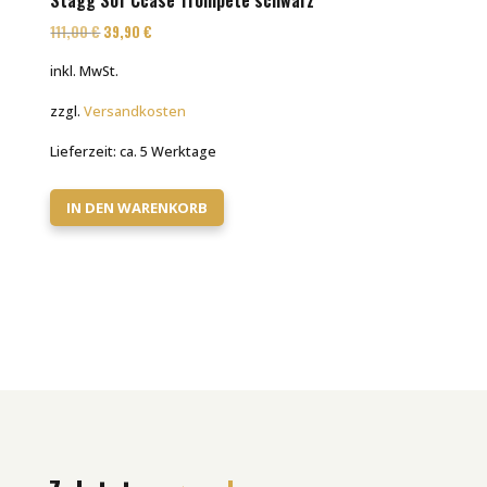
Ursprünglicher
Aktueller
111,00
€
39,90
€
Preis
Preis
inkl. MwSt.
war:
ist:
zzgl.
Versandkosten
111,00 €
39,90 €.
Lieferzeit:
ca. 5 Werktage
IN DEN WARENKORB