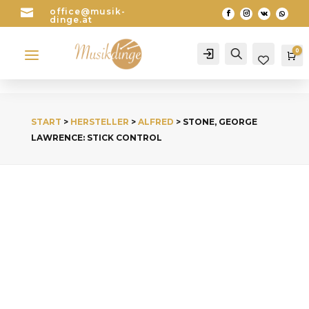

office@musik-
dinge.at
a
0
Account
Search
Wa
START
>
HERSTELLER
>
ALFRED
> STONE, GEORGE
LAWRENCE: STICK CONTROL