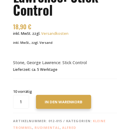
Control
18,90
€
inkl. MwSt.
zzgl.
Versandkosten
inkl. MwSt., zzgl. Versand
Stone, George Lawrence: Stick Control
Lieferzeit:
ca. 5 Werktage
10 vorrätig
STONE,
IN DEN WARENKORB
GEORGE
LAWRENCE:
STICK
ARTIKELNUMMER:
012-015
KATEGORIEN:
KLEINE
CONTROL
TROMMEL
,
RUDIMENTAL
,
ALFRED