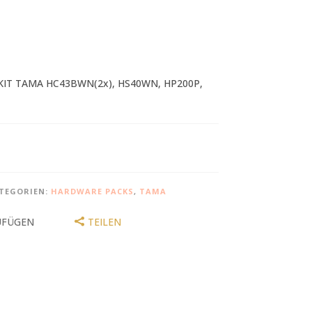
IT TAMA HC43BWN(2x), HS40WN, HP200P,
TEGORIEN:
HARDWARE PACKS
,
TAMA
UFÜGEN
TEILEN