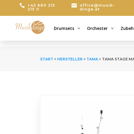

+43 660 215

office@musik-
215 0
dinge.at
Drumsets
Orchester
Zubeh
3
3
START
>
HERSTELLER
>
TAMA
> TAMA STAGE M