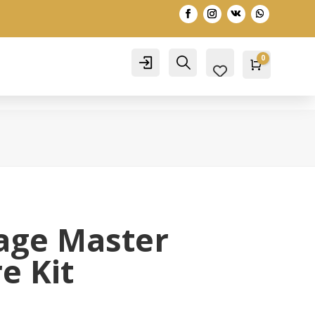
0
Account
Search
Warenko
0,00
€
age Master
e Kit