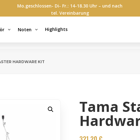
Mo.geschlossen- Di- Fr.: 14-18.30 Uhr – und nach
tel. Vereinbarung
Highlights
ör
Noten
3
3
ASTER HARDWARE KIT
Tama St
Hardwar
321,20
€