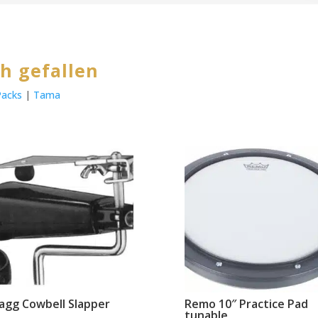
h gefallen
Packs
|
Tama
agg Cowbell Slapper
Remo 10″ Practice Pad
tunable