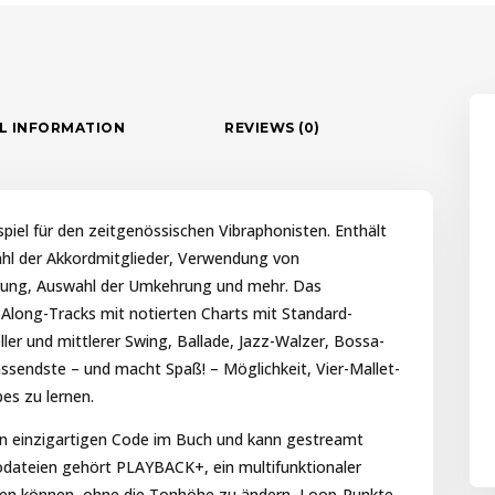
L INFORMATION
REVIEWS (0)
dspiel für den zeitgenössischen Vibraphonisten. Enthält
ahl der Akkordmitglieder, Verwendung von
rung, Auswahl der Umkehrung und mehr. Das
Along-Tracks mit notierten Charts mit Standard-
ller und mittlerer Swing, Ballade, Jazz-Walzer, Bossa-
sendste – und macht Spaß! – Möglichkeit, Vier-Mallet-
es zu lernen.
den einzigartigen Code im Buch und kann gestreamt
odateien gehört PLAYBACK+, ein multifunktionaler
men können, ohne die Tonhöhe zu ändern, Loop-Punkte