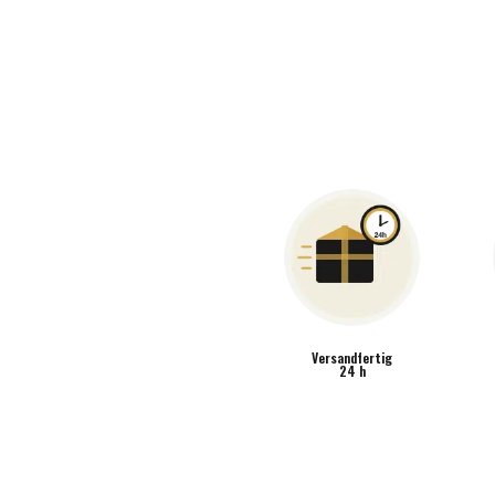
COMPING
FOR
JAZZ
VIBRAPHONE
MENGE
Versandfertig
24 h