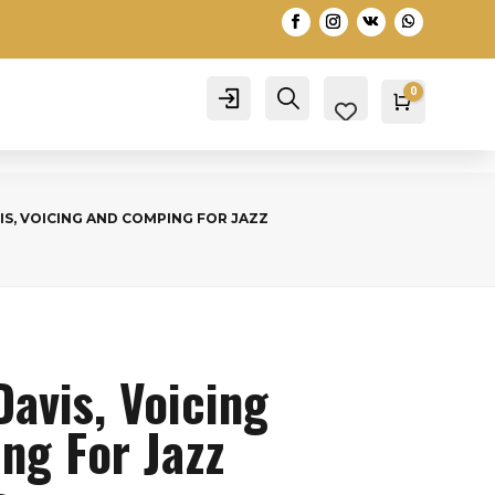
0
Account
Search
Warenko
0,00
€
IS, VOICING AND COMPING FOR JAZZ
avis, Voicing
ng For Jazz