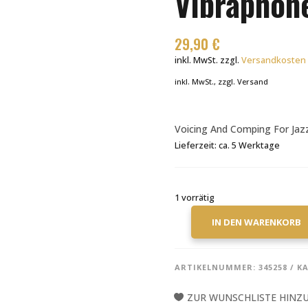
Vibraphon
29,90
€
inkl. MwSt.
zzgl.
Versandkosten
inkl. MwSt., zzgl. Versand
Voicing And Comping For Jaz
Lieferzeit:
ca. 5 Werktage
1 vorrätig
IN DEN WARENKORB
THOMAS
L
DAVIS,
ARTIKELNUMMER:
345258
KA
VOICING
AND
ZUR WUNSCHLISTE HINZ