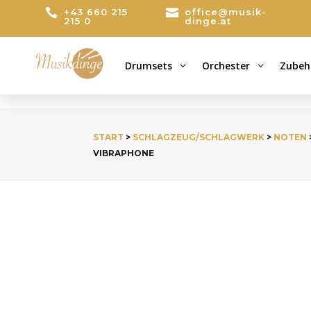

+43 660 215

office@musik-
215 0
dinge.at
Drumsets
Orchester
Zubeh
3
3
START
>
SCHLAGZEUG/SCHLAGWERK
>
NOTEN
VIBRAPHONE