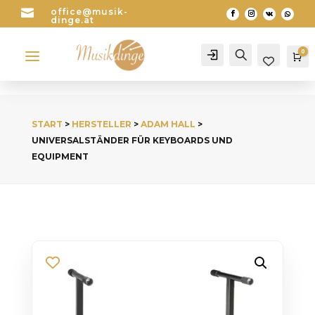

office@musik-
dinge.at
a
0
Account
Search
Wa
START
>
HERSTELLER
>
ADAM HALL
>
UNIVERSALSTÄNDER FÜR KEYBOARDS UND
EQUIPMENT