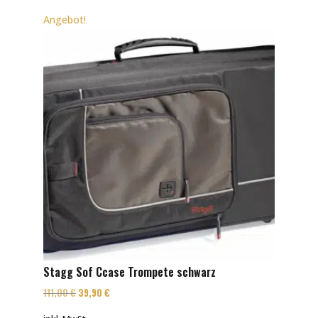
Angebot!
Stagg Sof Ccase Trompete schwarz
Ursprünglicher
Aktueller
111,00
€
39,90
€
Preis
Preis