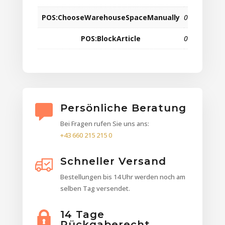
POS:ChooseWarehouseSpaceManually
0
POS:BlockArticle
0
Persönliche Beratung
Bei Fragen rufen Sie uns ans:
+43 660 215 215 0
Schneller Versand
Bestellungen bis 14 Uhr werden noch am
selben Tag versendet.
14 Tage
Rückgaberecht