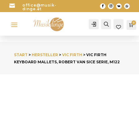

office@musik-
dinge.at
a
0
Account
Search
Wa
START
>
HERSTELLER
>
VIC FIRTH
> VIC FIRTH
KEYBOARD MALLETS, ROBERT VAN SICE SERIE, M122