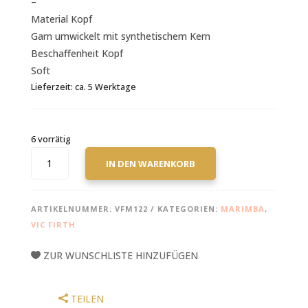
–
Material Kopf
Garn umwickelt mit synthetischem Kern
Beschaffenheit Kopf
Soft
Lieferzeit:
ca. 5 Werktage
6 vorrätig
VIC
IN DEN WARENKORB
FIRTH
KEYBOARD
MALLETS,
ARTIKELNUMMER:
VFM122
KATEGORIEN:
MARIMBA
,
ROBERT
VIC FIRTH
VAN
SICE
ZUR WUNSCHLISTE HINZUFÜGEN
SERIE,
M122
MENGE
TEILEN