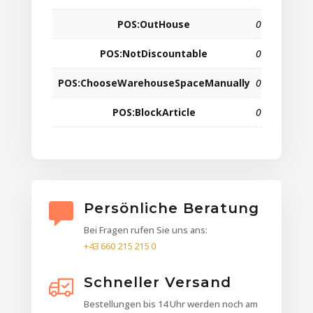
POS:OutHouse
0
POS:NotDiscountable
0
POS:ChooseWarehouseSpaceManually
0
POS:BlockArticle
0
Persönliche Beratung
Bei Fragen rufen Sie uns ans:
+43 660 215 215 0
Schneller Versand
Bestellungen bis 14 Uhr werden noch am