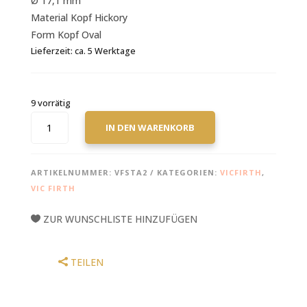
Ø 17,1 mm
Material Kopf Hickory
Form Kopf Oval
Lieferzeit:
ca. 5 Werktage
9 vorrätig
VIC
IN DEN WARENKORB
FIRTH
SNARE
STICKS,
ARTIKELNUMMER:
VFSTA2
KATEGORIEN:
VICFIRTH
,
CORPSMASTER,
VIC FIRTH
TOM
AUNGST,
ZUR WUNSCHLISTE HINZUFÜGEN
STA2
MENGE
TEILEN