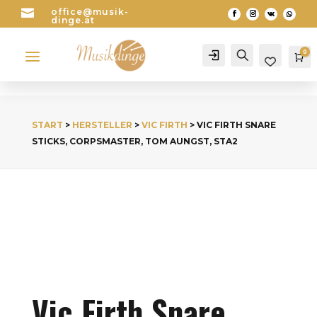

office@musik-
dinge.at
a
0
Account
Search
Wa
START
>
HERSTELLER
>
VIC FIRTH
> VIC FIRTH SNARE
STICKS, CORPSMASTER, TOM AUNGST, STA2
Vic Firth Snare