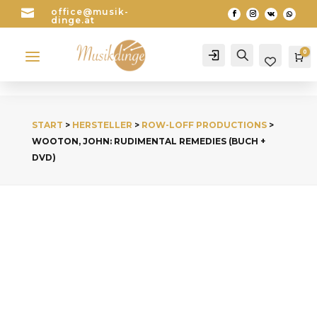

office@musik-
dinge.at
a
0
Account
Search
Wa
START
>
HERSTELLER
>
ROW-LOFF PRODUCTIONS
>
WOOTON, JOHN: RUDIMENTAL REMEDIES (BUCH +
DVD)