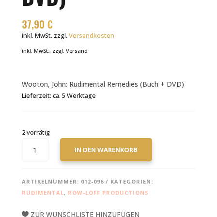
37,90
€
inkl. MwSt.
zzgl.
Versandkosten
inkl. MwSt., zzgl. Versand
Wooton, John: Rudimental Remedies (Buch + DVD)
Lieferzeit:
ca. 5 Werktage
2 vorrätig
WOOTON,
IN DEN WARENKORB
JOHN:
RUDIMENTAL
REMEDIES
ARTIKELNUMMER:
012-096
KATEGORIEN:
(BUCH
RUDIMENTAL
,
ROW-LOFF PRODUCTIONS
+
DVD)
ZUR WUNSCHLISTE HINZUFÜGEN