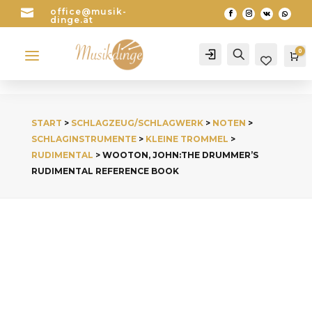

office@musik-
dinge.at
a
0
Account
Search
Wa
START
>
SCHLAGZEUG/SCHLAGWERK
>
NOTEN
>
SCHLAGINSTRUMENTE
>
KLEINE TROMMEL
>
RUDIMENTAL
> WOOTON, JOHN:THE DRUMMER’S
RUDIMENTAL REFERENCE BOOK