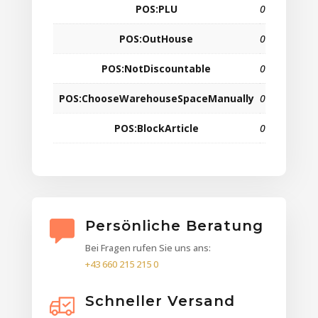
POS:PLU
0
POS:OutHouse
0
POS:NotDiscountable
0
POS:ChooseWarehouseSpaceManually
0
POS:BlockArticle
0
Persönliche Beratung
Bei Fragen rufen Sie uns ans:
+43 660 215 215 0
Schneller Versand