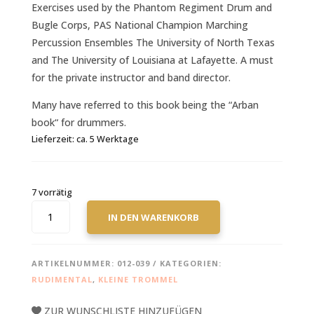
Exercises used by the Phantom Regiment Drum and
Bugle Corps, PAS National Champion Marching
Percussion Ensembles The University of North Texas
and The University of Louisiana at Lafayette. A must
for the private instructor and band director.
Many have referred to this book being the “Arban
book“ for drummers.
Lieferzeit:
ca. 5 Werktage
7 vorrätig
WOOTON,
IN DEN WARENKORB
JOHN:THE
DRUMMER'S
RUDIMENTAL
ARTIKELNUMMER:
012-039
KATEGORIEN:
REFERENCE
RUDIMENTAL
,
KLEINE TROMMEL
BOOK
MENGE
ZUR WUNSCHLISTE HINZUFÜGEN