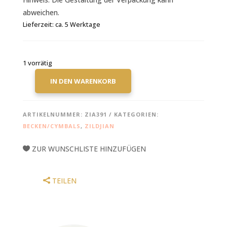
abweichen.
Lieferzeit:
ca. 5 Werktage
1 vorrätig
IN DEN WARENKORB
ZILDJIAN
A
BECKENSET,
ARTIKELNUMMER:
ZIA391
KATEGORIEN:
A391
BECKEN/CYMBALS
,
ZILDJIAN
CYMBAL
PACK,
ZUR WUNSCHLISTE HINZUFÜGEN
14H/16+18CR/21R
MENGE
TEILEN