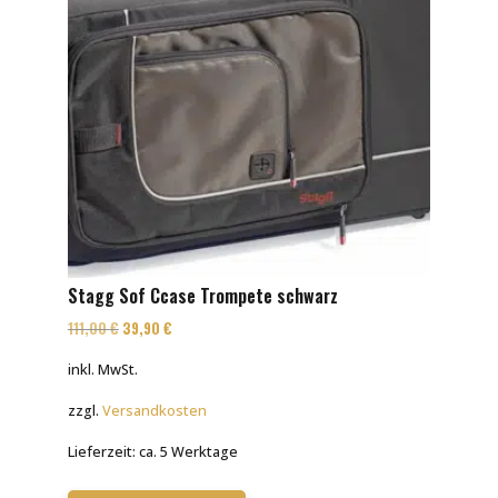
Stagg Sof Ccase Trompete schwarz
Ursprünglicher
Aktueller
111,00
€
39,90
€
Preis
Preis
inkl. MwSt.
war:
ist:
zzgl.
Versandkosten
111,00 €
39,90 €.
Lieferzeit:
ca. 5 Werktage