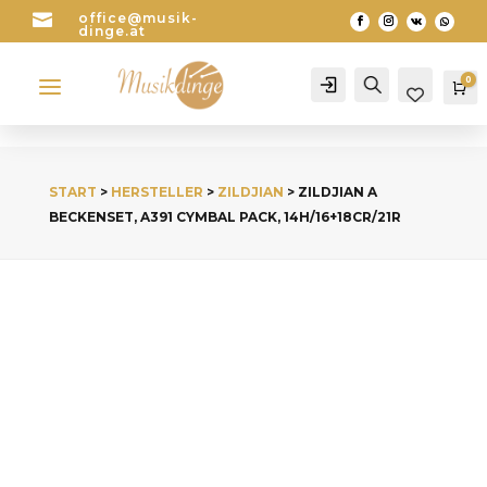

office@musik-
dinge.at
a
0
Account
Search
Wa
START
>
HERSTELLER
>
ZILDJIAN
> ZILDJIAN A
BECKENSET, A391 CYMBAL PACK, 14H/16+18CR/21R