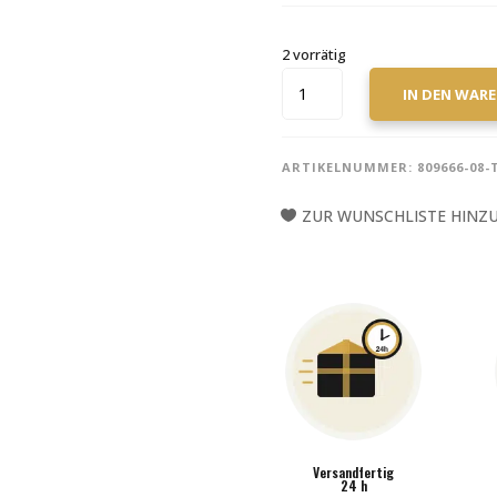
2 vorrätig
CODE
IN DEN WAR
DRUMHEAD
BOOMER
CLEAR
ARTIKELNUMMER:
809666-08-
8"
TOM
ZUR WUNSCHLISTE HINZ
MENGE
Versandfertig
24 h