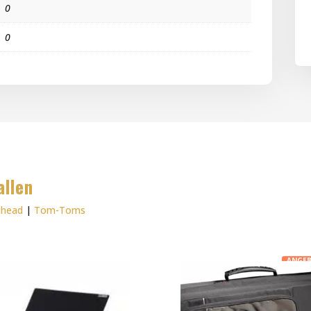
0
0
allen
mhead
|
Tom-Toms
ANGEB