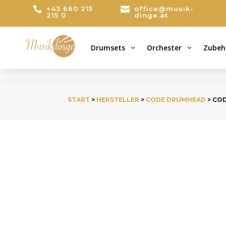

+43 660 215

office@musik-
215 0
dinge.at
Drumsets
Orchester
Zubeh
3
3
START
>
HERSTELLER
>
CODE DRUMHEAD
> CO