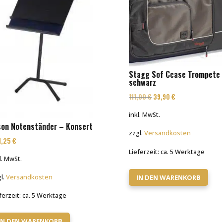
Stagg Sof Ccase Trompete
schwarz
Ursprünglicher
Aktueller
111,00
€
39,90
€
Preis
Preis
inkl. MwSt.
war:
ist:
son Notenständer – Konsert
zzgl.
Versandkosten
111,00 €
39,90 €.
1,25
€
Lieferzeit:
ca. 5 Werktage
l. MwSt.
IN DEN WARENKORB
l.
Versandkosten
ferzeit:
ca. 5 Werktage
IN DEN WARENKORB