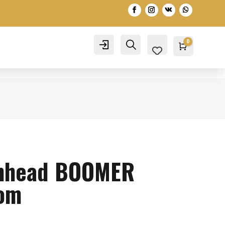
0
Account
Search
Warenko
0,00
€
mhead BOOMER
Tom