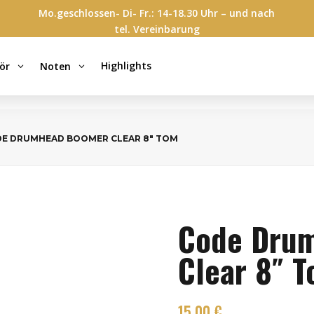
Mo.geschlossen- Di- Fr.: 14-18.30 Uhr – und nach
tel. Vereinbarung
Highlights
ör
Noten
3
3
DE DRUMHEAD BOOMER CLEAR 8″ TOM
Code Dru
Clear 8″ 
15,00
€