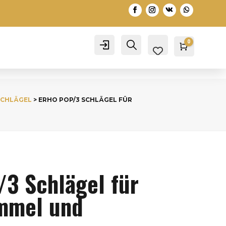
0
Account
Search
Warenko
0,00
€
SCHLÄGEL
> ERHO POP/3 SCHLÄGEL FÜR
3 Schlägel für
mmel und