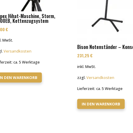
pex Hihat-Maschine, Storm,
00EB, Kettenzugsystem
,00
€
l. MwSt.
Bison Notenständer – Kons
l.
Versandkosten
231,25
€
ferzeit:
ca. 5 Werktage
inkl. MwSt.
IN DEN WARENKORB
zzgl.
Versandkosten
Lieferzeit:
ca. 5 Werktage
IN DEN WARENKORB