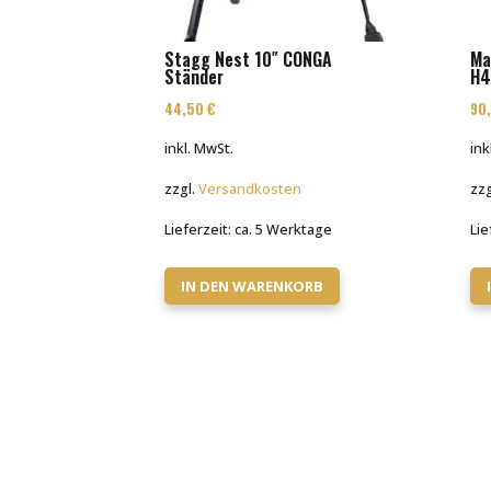
Stagg Nest 10″ CONGA
Ma
Ständer
H4
44,50
€
90
inkl. MwSt.
ink
zzgl.
Versandkosten
zzg
Lieferzeit:
ca. 5 Werktage
Lie
IN DEN WARENKORB