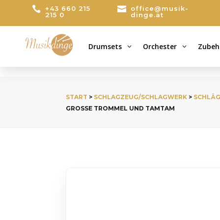

+43 660 215

office@musik-
215 0
dinge.at
Drumsets
Orchester
Zubeh
3
3
START
>
SCHLAGZEUG/SCHLAGWERK
>
SCHLÄG
GROSSE TROMMEL UND TAMTAM