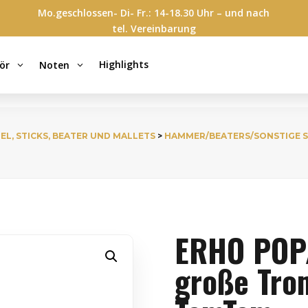
Mo.geschlossen- Di- Fr.: 14-18.30 Uhr – und nach
tel. Vereinbarung
Highlights
ör
Noten
3
3
EL, STICKS, BEATER UND MALLETS
>
HAMMER/BEATERS/SONSTIGE 
ERHO POP/
große Tro