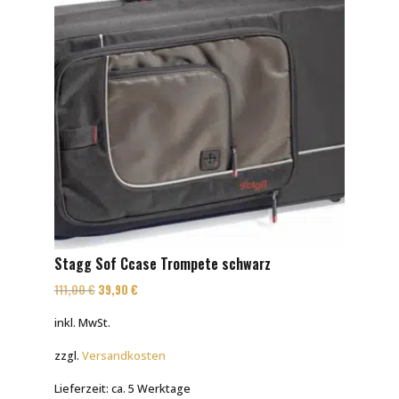
Stagg Sof Ccase Trompete schwarz
Ursprünglicher
Aktueller
111,00
€
39,90
€
Preis
Preis
inkl. MwSt.
war:
ist:
zzgl.
Versandkosten
111,00 €
39,90 €.
Lieferzeit:
ca. 5 Werktage