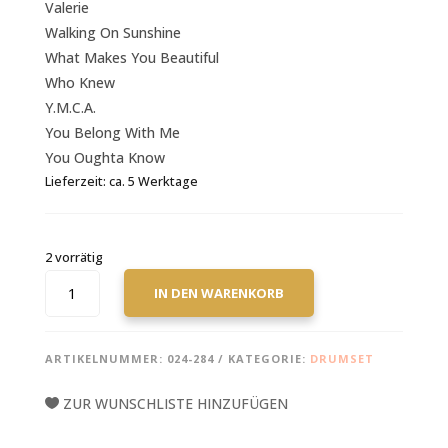
Valerie
Walking On Sunshine
What Makes You Beautiful
Who Knew
Y.M.C.A.
You Belong With Me
You Oughta Know
Lieferzeit:
ca. 5 Werktage
2 vorrätig
HAL
IN DEN WARENKORB
LEONARD:
FIRST
50
ARTIKELNUMMER:
024-284
KATEGORIE:
DRUMSET
POP
SONGS
ZUR WUNSCHLISTE HINZUFÜGEN
YOU
SHOULD