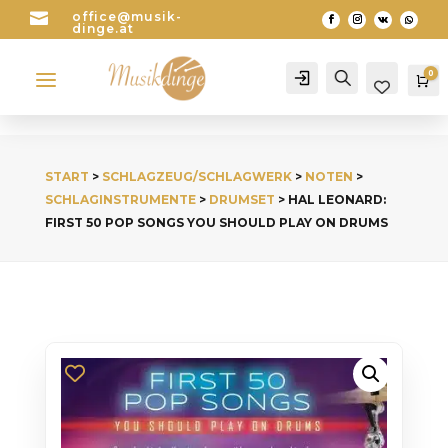

office@musik-
dinge.at
a
0
Account
Search
Wa
START
>
SCHLAGZEUG/SCHLAGWERK
>
NOTEN
>
SCHLAGINSTRUMENTE
>
DRUMSET
> HAL LEONARD:
FIRST 50 POP SONGS YOU SHOULD PLAY ON DRUMS