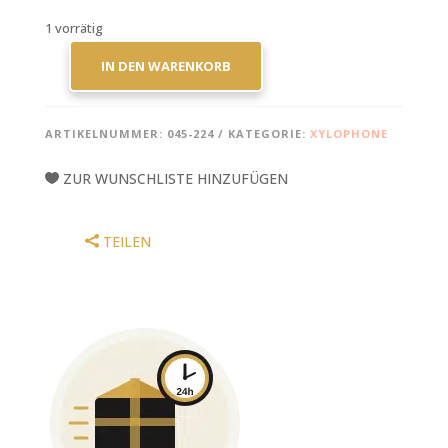
1 vorrätig
IN DEN WARENKORB
KHACHATURIAN/GOLDENBERG:
SABRE
DANCE
ARTIKELNUMMER:
045-224
KATEGORIE:
XYLOPHONE
FOR
XYLO
ZUR WUNSCHLISTE HINZUFÜGEN
AND
PIANO
MENGE
TEILEN