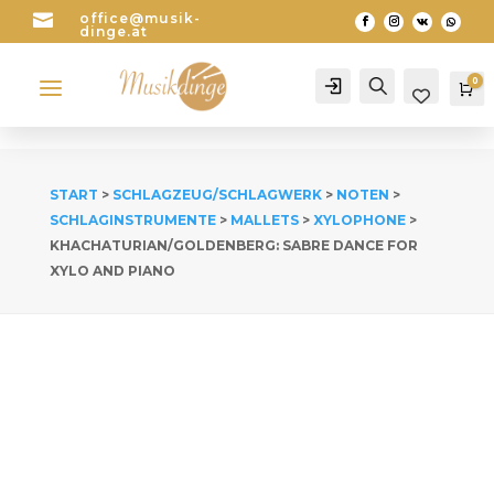

office@musik-
dinge.at
a
0
Account
Search
Wa
START
>
SCHLAGZEUG/SCHLAGWERK
>
NOTEN
>
SCHLAGINSTRUMENTE
>
MALLETS
>
XYLOPHONE
>
KHACHATURIAN/GOLDENBERG: SABRE DANCE FOR
XYLO AND PIANO