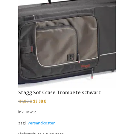
Stagg Sof Ccase Trompete schwarz
Ursprünglicher
Aktueller
111,00
€
39,90
€
Preis
Preis
inkl. MwSt.
war:
ist:
zzgl.
Versandkosten
111,00 €
39,90 €.