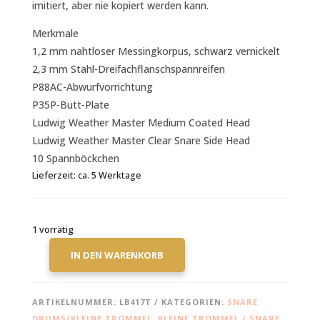
imitiert, aber nie kopiert werden kann.
Merkmale
1,2 mm nahtloser Messingkorpus, schwarz vernickelt
2,3 mm Stahl-Dreifachflanschspannreifen
P88AC-Abwurfvorrichtung
P35P-Butt-Plate
Ludwig Weather Master Medium Coated Head
Ludwig Weather Master Clear Snare Side Head
10 Spannböckchen
Lieferzeit:
ca. 5 Werktage
1 vorrätig
IN DEN WARENKORB
LUDWIG
BLACK
BEAUTY
ARTIKELNUMMER:
LB417T
KATEGORIEN:
SNARE
SNARE
DRUMS/KLEINE TROMMEL
,
KLEINE TROMMEL / SNARE