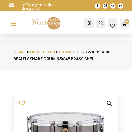

office@musik-
dinge.at
a
0
Account
Search
Wa
START
>
HERSTELLER
>
LUDWIG
> LUDWIG BLACK
BEAUTY SNARE DRUM 6.5×14″ BRASS SHELL