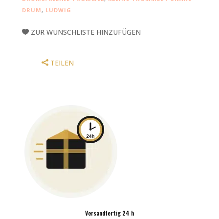
DRUM
DRUM
,
LUDWIG
6.5X14"
BRASS
ZUR WUNSCHLISTE HINZUFÜGEN
SHELL
MENGE
TEILEN
Versandfertig 24 h