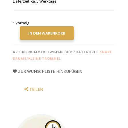
Lieferzeit:
ca. 5 Werktage
1 vorrätig
IN DEN WARENKORB
LUDWIG
CARL
PALMER
ARTIKELNUMMER:
LW0414CPDIR
KATEGORIE:
SNARE
VENUS
DRUMS/KLEINE TROMMEL
SNARE
DRUM
ZUR WUNSCHLISTE HINZUFÜGEN
14X3,7"
MENGE
TEILEN