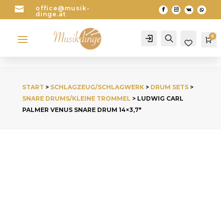

office@musik-
dinge.at
a
0
Account
Search
Wa
START
>
SCHLAGZEUG/SCHLAGWERK
>
DRUM SETS
>
SNARE DRUMS/KLEINE TROMMEL
> LUDWIG CARL
PALMER VENUS SNARE DRUM 14×3,7″