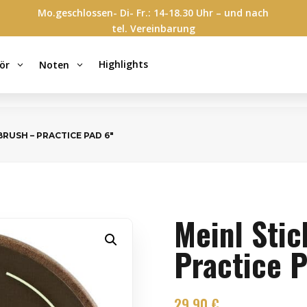
Mo.geschlossen- Di- Fr.: 14-18.30 Uhr – und nach
tel. Vereinbarung
Highlights
ör
Noten
3
3
BRUSH – PRACTICE PAD 6″
Meinl Stic
Practice P
29,90
€