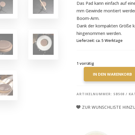
Das Pad kann einfach auf eine
mm Gewinde montiert werden,
Boom-Arm.
Dank der kompakten Größe ka
hingenommen werden.
Lieferzeit:
ca. 5 Werktage
1 vorrätig
IN DEN WARENKORB
MEINL
STICK
&
ARTIKELNUMMER:
SB508
KA
BRUSH
-
ZUR WUNSCHLISTE HINZ
PRACTICE
PAD
6"
MENGE