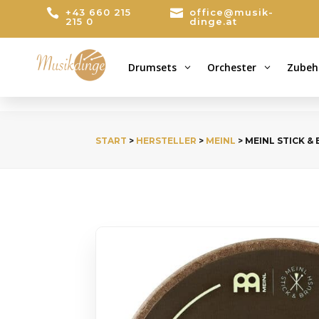

+43 660 215

office@musik-
215 0
dinge.at
Drumsets
Orchester
Zubeh
3
3
START
>
HERSTELLER
>
MEINL
> MEINL STICK & 