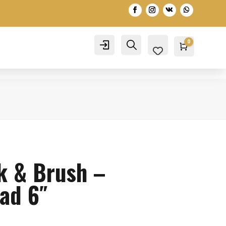
0
Account
Search
Warenko
0,00
€
k & Brush –
ad 6″