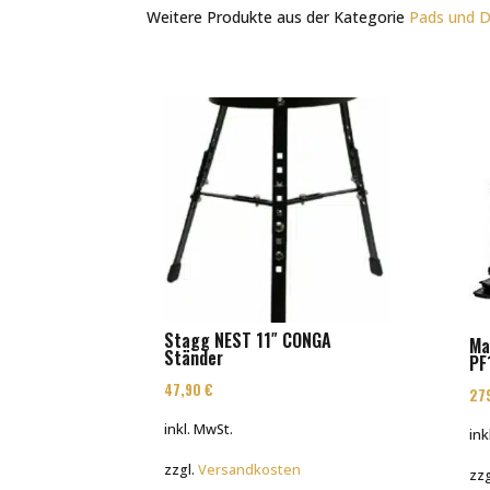
Weitere Produkte aus der Kategorie
Pads und 
Stagg NEST 11″ CONGA
Ma
Ständer
PF
47,90
€
27
inkl. MwSt.
ink
zzgl.
Versandkosten
zzg