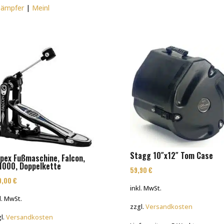
Dämpfer
|
Meinl
Stagg 10″x12″ Tom Case
pex Fußmaschine, Falcon,
1000, Doppelkette
59,90
€
9,00
€
inkl. MwSt.
l. MwSt.
zzgl.
Versandkosten
l.
Versandkosten