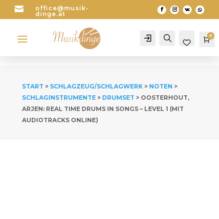

office@musik-
dinge.at
a
0
Account
Search
Wa
START
>
SCHLAGZEUG/SCHLAGWERK
>
NOTEN
>
SCHLAGINSTRUMENTE
>
DRUMSET
> OOSTERHOUT,
ARJEN: REAL TIME DRUMS IN SONGS – LEVEL 1 (MIT
AUDIOTRACKS ONLINE)