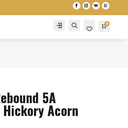
0
Account
Search
Warenko
0,00
€
Rebound 5A
p Hickory Acorn