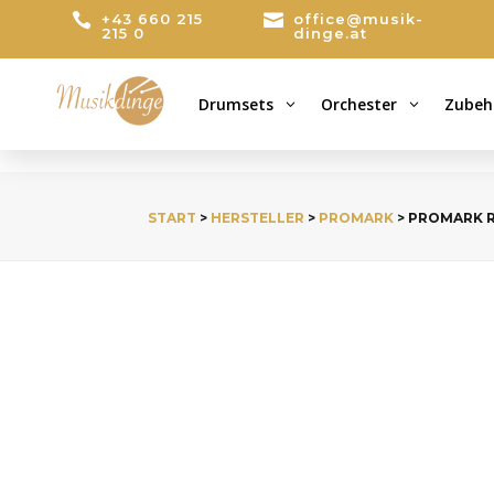

+43 660 215

office@musik-
215 0
dinge.at
Drumsets
Orchester
Zubeh
3
3
START
>
HERSTELLER
>
PROMARK
> PROMARK R