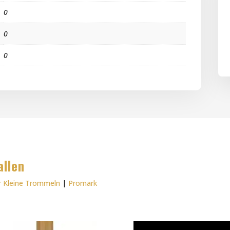
0
0
0
allen
ür Kleine Trommeln
|
Promark