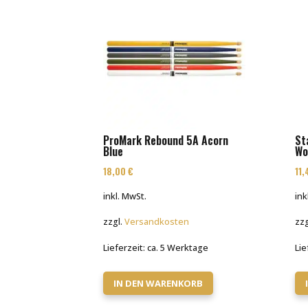
ProMark Rebound 5A Acorn
St
Blue
Wo
18,00
€
11
inkl. MwSt.
ink
zzgl.
Versandkosten
zzg
Lieferzeit:
ca. 5 Werktage
Lie
IN DEN WARENKORB