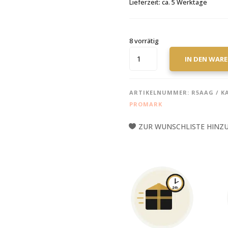
Lieferzeit:
ca. 5 Werktage
8 vorrätig
PROMARK
IN DEN WAR
REBOUND
5A
ACTIVEGRIP
ARTIKELNUMMER:
R5AAG
K
HICKORY
PROMARK
ACORN
WOOD
ZUR WUNSCHLISTE HINZ
TIP
MENGE