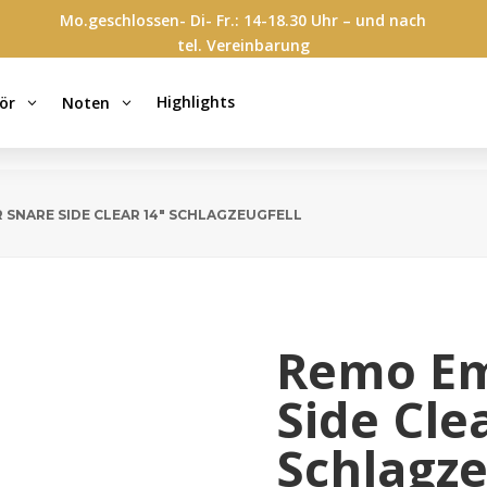
Mo.geschlossen- Di- Fr.: 14-18.30 Uhr – und nach
tel. Vereinbarung
Highlights
ör
Noten
3
3
 SNARE SIDE CLEAR 14″ SCHLAGZEUGFELL
Remo Em
Side Cle
Schlagze