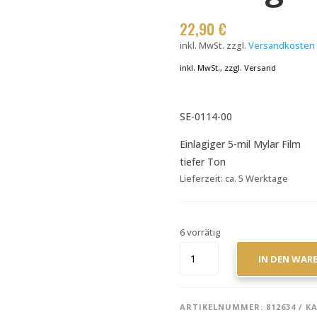
22,90
€
inkl. MwSt.
zzgl.
Versandkosten
inkl. MwSt., zzgl. Versand
SE-0114-00
Einlagiger 5-mil Mylar Film
tiefer Ton
Lieferzeit:
ca. 5 Werktage
6 vorrätig
REMO
IN DEN WAR
EMPEROR
SNARE
SIDE
ARTIKELNUMMER:
812634
K
CLEAR