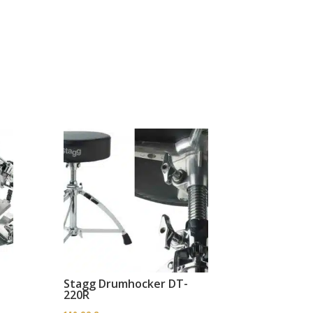
Stagg Drumhocker DT-
220R