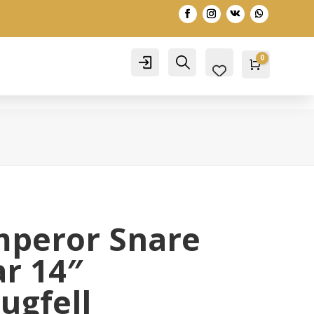
0
Account
Search
Warenko
0,00
€
peror Snare
ar 14″
ugfell