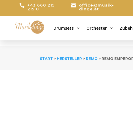

+43 660 215

office@musik-
215 0
dinge.at
Drumsets
Orchester
Zubeh
3
3
START
>
HERSTELLER
>
REMO
> REMO EMPEROR