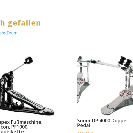
h gefallen
are Drum
Sonor DP 4000 Doppel
pex Fußmaschine,
Pedal
lcon, PF1000,
ppelkette