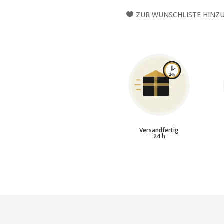
14"
ZUR WUNSCHLISTE HINZ
SCHLAGZEUGFELL
MENGE
Versandfertig
24 h