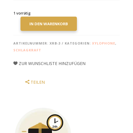
1 vorrätig
IN DEN WARENKORB
SCHLAGKRAFT
XYLOPHONE
MALLETS
ARTIKELNUMMER:
XRB-3
KATEGORIEN:
XYLOPHONE
,
XRB-
SCHLAGKRAFT
3
BLUE
ZUR WUNSCHLISTE HINZUFÜGEN
RUBBER
-
MEDIUM
TEILEN
XYLO
MENGE