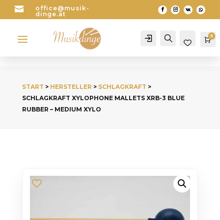

office@musik-
dinge.at
a
0
Account
Search
Wa
START
>
HERSTELLER
>
SCHLAGKRAFT
>
SCHLAGKRAFT XYLOPHONE MALLETS XRB-3 BLUE
RUBBER – MEDIUM XYLO