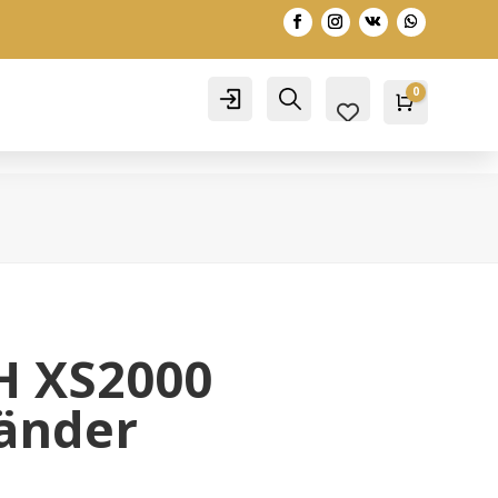
0
Account
Search
Warenko
0,00
€
H XS2000
tänder