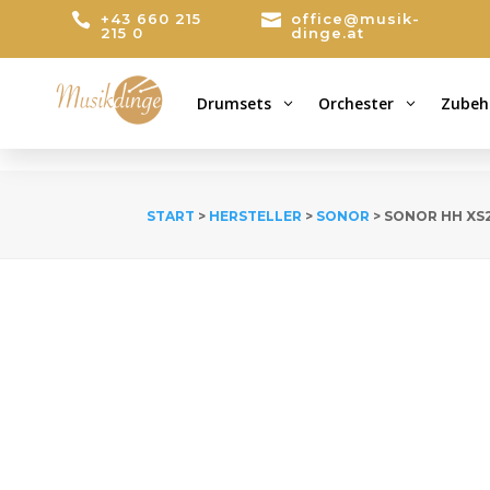

+43 660 215

office@musik-
215 0
dinge.at
Drumsets
Orchester
Zubeh
3
3
START
>
HERSTELLER
>
SONOR
> SONOR HH XS