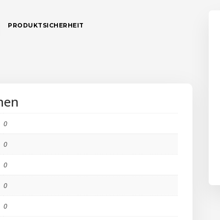
PRODUKTSICHERHEIT
nen
0
0
0
0
0