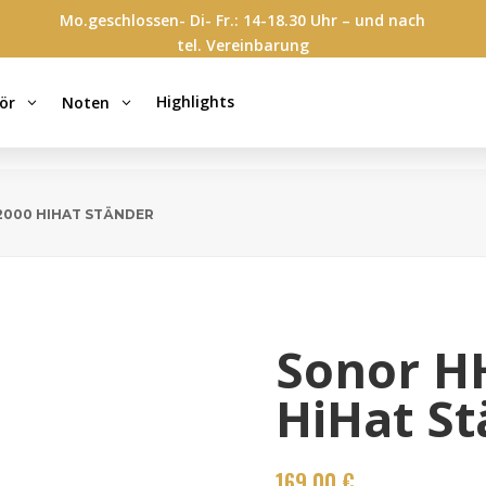
Mo.geschlossen- Di- Fr.: 14-18.30 Uhr – und nach
tel. Vereinbarung
Highlights
ör
Noten
3
3
2000 HIHAT STÄNDER
Sonor H
HiHat S
169,00
€