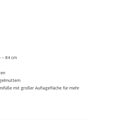
6 – 84 cm
ten
gelmuttern
mifüße mit großer Auflagefläche für mehr