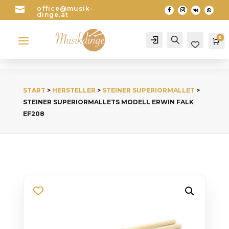

office@musik-
dinge.at
a
0
Account
Search
Wa
START
>
HERSTELLER
>
STEINER SUPERIORMALLET
>
STEINER SUPERIORMALLETS MODELL ERWIN FALK
EF208