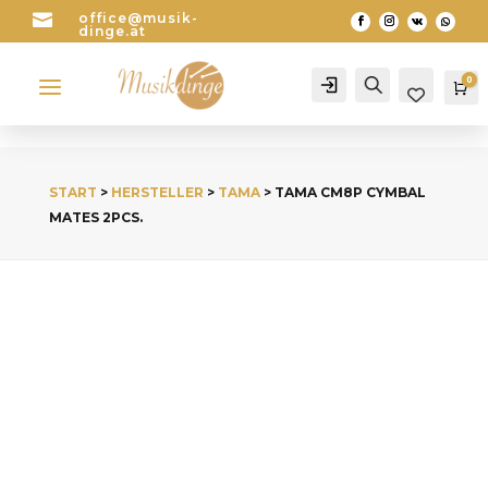

office@musik-
dinge.at
a
0
Account
Search
Wa
START
>
HERSTELLER
>
TAMA
> TAMA CM8P CYMBAL
MATES 2PCS.