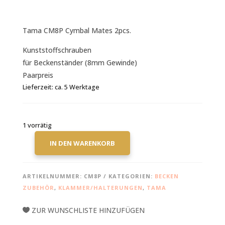
Tama CM8P Cymbal Mates 2pcs.
Kunststoffschrauben
für Beckenständer (8mm Gewinde)
Paarpreis
Lieferzeit:
ca. 5 Werktage
1 vorrätig
IN DEN WARENKORB
TAMA
CM8P
CYMBAL
ARTIKELNUMMER:
CM8P
KATEGORIEN:
BECKEN
MATES
ZUBEHÖR
,
KLAMMER/HALTERUNGEN
,
TAMA
2PCS.
MENGE
ZUR WUNSCHLISTE HINZUFÜGEN