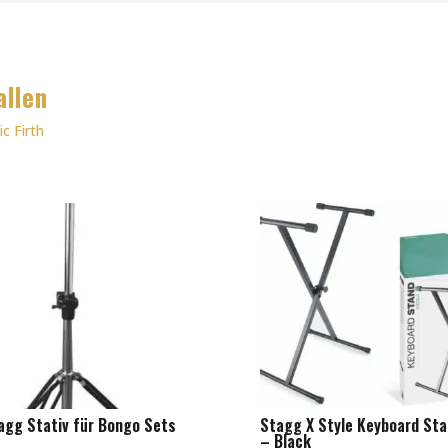
allen
ic Firth
agg Stativ für Bongo Sets
Stagg X Style Keyboard St
– Black