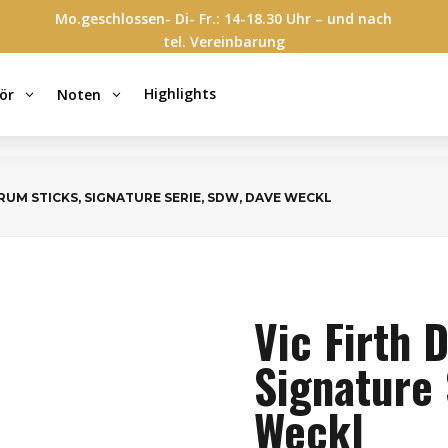
Mo.geschlossen- Di- Fr.: 14-18.30 Uhr – und nach
tel. Vereinbarung
Highlights
ör
Noten
3
3
DRUM STICKS, SIGNATURE SERIE, SDW, DAVE WECKL
Vic Firth 
Signature 
Weckl