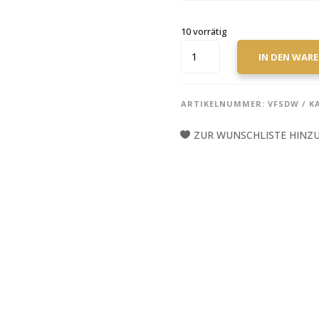
10 vorrätig
VIC
IN DEN WAR
FIRTH
DRUM
STICKS,
ARTIKELNUMMER:
VFSDW
K
SIGNATURE
SERIE,
ZUR WUNSCHLISTE HINZ
SDW,
DAVE
WECKL
MENGE