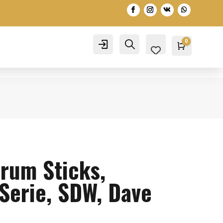
0
Account
Search
Warenko
0,00
€
Drum Sticks,
Serie, SDW, Dave