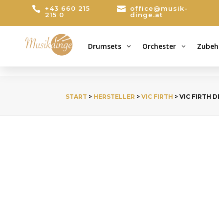

+43 660 215

office@musik-
215 0
dinge.at
Drumsets
Orchester
Zubeh
3
3
START
>
HERSTELLER
>
VIC FIRTH
> VIC FIRTH 