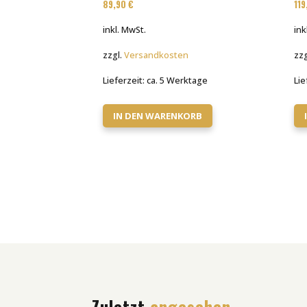
89,90
€
11
inkl. MwSt.
ink
zzgl.
Versandkosten
zzg
Lieferzeit:
ca. 5 Werktage
Lie
IN DEN WARENKORB
Zuletzt
angesehen