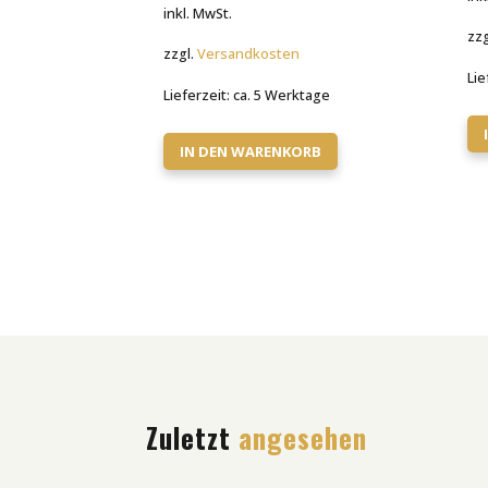
Preis
Preis
inkl. MwSt.
war:
ist:
zzg
zzgl.
Versandkosten
111,00 €
39,90 €.
Lie
Lieferzeit:
ca. 5 Werktage
IN DEN WARENKORB
Zuletzt
angesehen