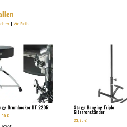
allen
schen
|
Vic Firth
agg Drumhocker DT-220R
Stagg Hanging Triple
Gitarrenständer
9,00
€
33,90
€
l. MwSt.