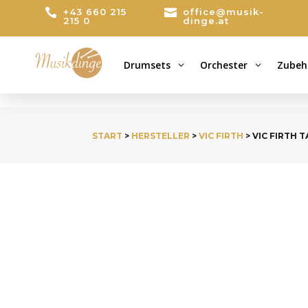

+43 660 215

office@musik-
215 0
dinge.at
Drumsets
Orchester
Zubeh
3
3
START
>
HERSTELLER
>
VIC FIRTH
> VIC FIRTH 