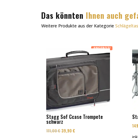
Das könnten
Ihnen auch gef
Weitere Produkte aus der Kategorie
Schlägelta
ANGEBOT!
Stagg Sof Ccase Trompete
St
schwarz
14
Ursprünglicher
Aktueller
111,00
€
39,90
€
ink