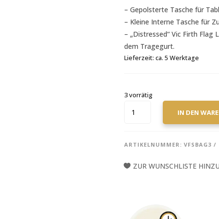
– Gepolsterte Tasche für Tabl
– Kleine Interne Tasche für Z
– „Distressed“ Vic Firth Flag
dem Tragegurt.
Lieferzeit:
ca. 5 Werktage
3 vorrätig
VIC
IN DEN WAR
FIRTH
TASCHE,
PROFESSIONAL
ARTIKELNUMMER:
VFSBAG3
DRUMSTICK
BAG,
ZUR WUNSCHLISTE HINZ
SBAG3
MENGE