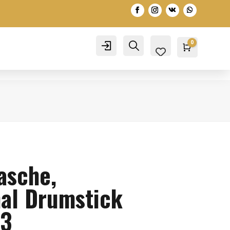
0
Account
Search
Warenko
0,00
€
Tasche,
nal Drumstick
G3