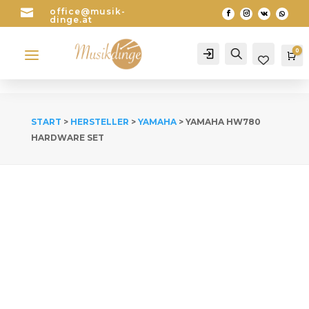

office@musik-
dinge.at
a
0
Account
Search
Wa
START
>
HERSTELLER
>
YAMAHA
> YAMAHA HW780
HARDWARE SET