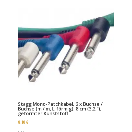
Stagg Mono-Patchkabel, 6 x Buchse /
Buchse (m / m, L-förmig), 8 cm (3,2 “),
geformter Kunststoff
8,10
€