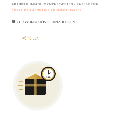
SNARE
ARTIKELNUMMER:
MXMPNST4351CN
KATEGORIEN:
DRUM,
SNARE DRUMS/KLEINE TROMMEL
,
MAPEX
14X3,5",
CHROME
ZUR WUNSCHLISTE HINZUFÜGEN
MENGE
TEILEN