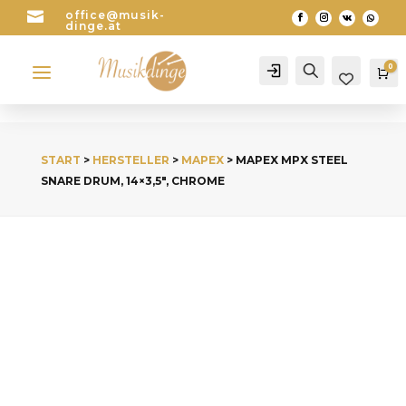

office@musik-
dinge.at
a
0
Account
Search
Wa
START
>
HERSTELLER
>
MAPEX
> MAPEX MPX STEEL
SNARE DRUM, 14×3,5″, CHROME