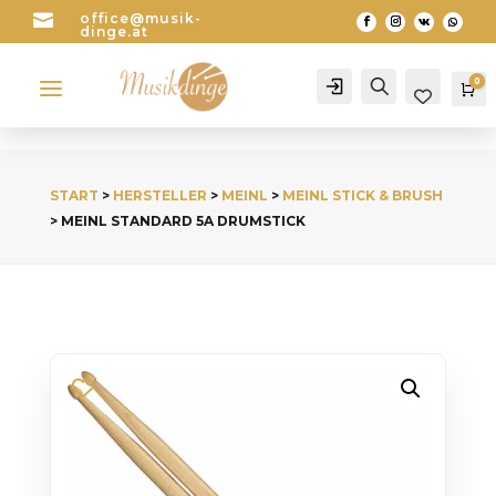

office@musik-
dinge.at
a
0
Account
Search
Wa
START
>
HERSTELLER
>
MEINL
>
MEINL STICK & BRUSH
> MEINL STANDARD 5A DRUMSTICK