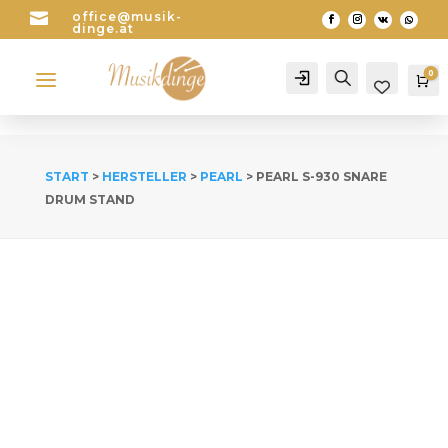

office@musik-
dinge.at
a
0
Account
Search
Wa
START
>
HERSTELLER
>
PEARL
> PEARL S-930 SNARE
DRUM STAND