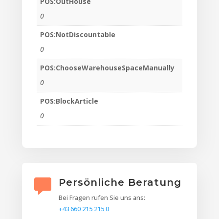
POS:OutHouse
0
POS:NotDiscountable
0
POS:ChooseWarehouseSpaceManually
0
POS:BlockArticle
0
Persönliche Beratung
Bei Fragen rufen Sie uns ans:
+43 660 215 215 0