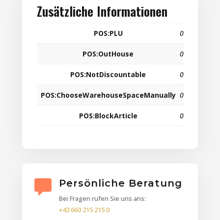
Zusätzliche Informationen
POS:PLU
0
POS:OutHouse
0
POS:NotDiscountable
0
POS:ChooseWarehouseSpaceManually
0
POS:BlockArticle
0
Persönliche Beratung
Bei Fragen rufen Sie uns ans:
+43 660 215 215 0