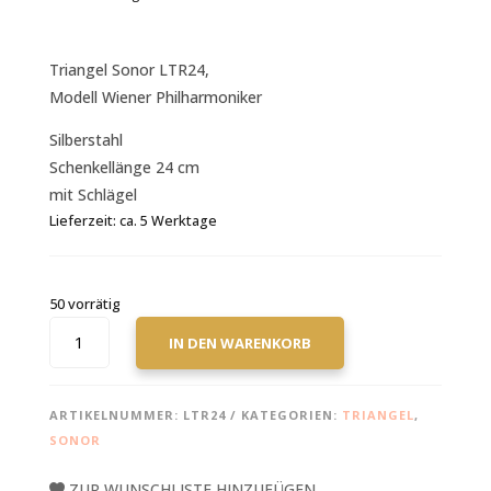
Triangel Sonor LTR24,
Modell Wiener Philharmoniker
Silberstahl
Schenkellänge 24 cm
mit Schlägel
Lieferzeit:
ca. 5 Werktage
50 vorrätig
SONOR
IN DEN WARENKORB
TRIANGEL
LTR24
MODELL
ARTIKELNUMMER:
LTR24
KATEGORIEN:
TRIANGEL
,
VIENNA
SONOR
PHILHARMONIC
MENGE
ZUR WUNSCHLISTE HINZUFÜGEN