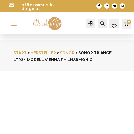

office@musik-
dinge.at
a
0
Account
Search
Wa
START
>
HERSTELLER
>
SONOR
> SONOR TRIANGEL
LTR24 MODELL VIENNA PHILHARMONIC